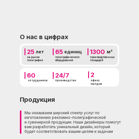
О нас в цифрах
25
65
1300
лет
единиц
м²
на рынке
полиграфического
производственных
полиграфии
оборудования
площадей
2
60
24/7
сотрудников
производство
офиса
продаж
Продукция
Мы оказываем широкий спектр услуг по
изготовлению рекламно-полиграфической
и сувенирной продукции. Наши дизайнеры помогут
вам разработать уникальный дизайн, который
будет соответствовать вашим целям и задачам