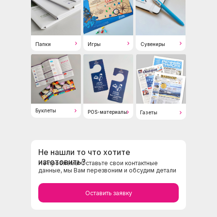
Папки
Игры
Сувениры
Буклеты
POS-материалы
Газеты
Не нашли то что хотите
изготовить?
Не проблема! Оставьте свои контактные
данные, мы Вам перезвоним и обсудим детали
Оставить заявку