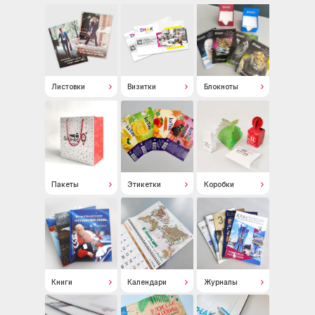
Листовки
Визитки
Блокноты
Пакеты
Этикетки
Коробки
Книги
Календари
Журналы