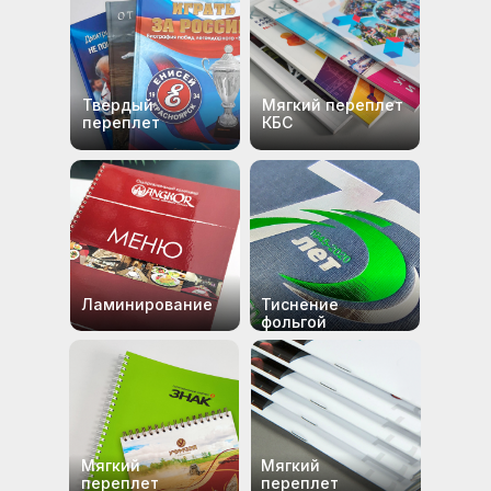
Твердый
Мягкий переплет
переплет
КБС
Ламинирование
Тиснение
фольгой
Мягкий
Мягкий
переплет
переплет